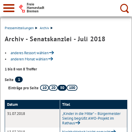
Suche:
Pressemitteilungen
Archiv
Archiv - Senatskanzlei - Juli 2018
anderes Ressort wählen
anderen Monat wählen
1 bis 8 von 8 Treffer
1
Seite
10
20
50
100
Einträge pro Seite
Datum
Titel
31.07.2018
„Kinder in die Mitte“ – Bürgermeister
Sieling begrüßt AWO-Projekt im
Rathaus
13.07.2018
Nachhaltigkeit leicht gemacht