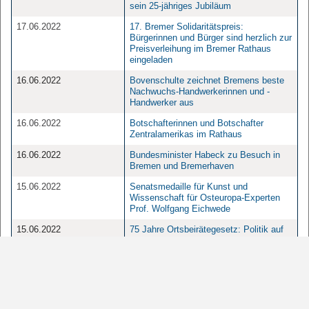
sein 25-jähriges Jubiläum
17.06.2022
17. Bremer Solidaritätspreis:
Bürgerinnen und Bürger sind herzlich zur
Preisverleihung im Bremer Rathaus
eingeladen
16.06.2022
Bovenschulte zeichnet Bremens beste
Nachwuchs-Handwerkerinnen und -
Handwerker aus
16.06.2022
Botschafterinnen und Botschafter
Zentralamerikas im Rathaus
16.06.2022
Bundesminister Habeck zu Besuch in
Bremen und Bremerhaven
15.06.2022
Senatsmedaille für Kunst und
Wissenschaft für Osteuropa-Experten
Prof. Wolfgang Eichwede
15.06.2022
75 Jahre Ortsbeirätegesetz: Politik auf
lokaler Ebene
15.06.2022
Bürgermeister Bovenschulte: "Der
GraviTower Bremen Pro ist ein weiterer
Meilenstein für den
Wissenschaftsstandort Bremen"