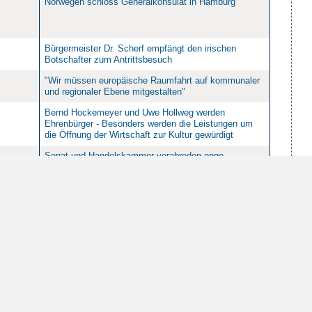
Norwegen schloss Generalkonsulat in Hamburg
Bürgermeister Dr. Scherf empfängt den irischen
Botschafter zum Antrittsbesuch
"Wir müssen europäische Raumfahrt auf kommunaler
und regionaler Ebene mitgestalten"
Bernd Hockemeyer und Uwe Hollweg werden
Ehrenbürger - Besonders werden die Leistungen um
die Öffnung der Wirtschaft zur Kultur gewürdigt
Senat und Handelskammer verabreden enge
Zusammenarbeit bei Bewerbung Bremens als
Europäische Kulturhauptstadt 2010
Bürgermeister Dr. Scherf empfängt neuen dänischen
Generalkonsul im Rathaus
10
20
50
100
Einträge pro Seite