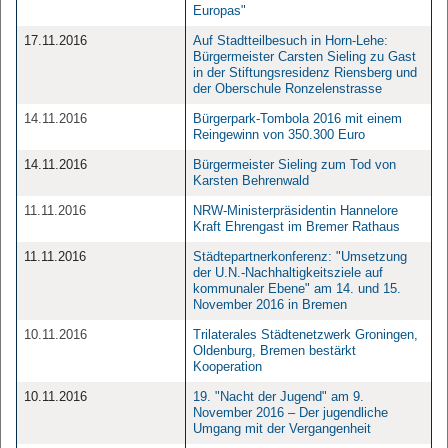
Europas"
17.11.2016
Auf Stadtteilbesuch in Horn-Lehe:
Bürgermeister Carsten Sieling zu Gast
in der Stiftungsresidenz Riensberg und
der Oberschule Ronzelenstrasse
14.11.2016
Bürgerpark-Tombola 2016 mit einem
Reingewinn von 350.300 Euro
14.11.2016
Bürgermeister Sieling zum Tod von
Karsten Behrenwald
11.11.2016
NRW-Ministerpräsidentin Hannelore
Kraft Ehrengast im Bremer Rathaus
11.11.2016
Städtepartnerkonferenz: "Umsetzung
der U.N.-Nachhaltigkeitsziele auf
kommunaler Ebene" am 14. und 15.
November 2016 in Bremen
10.11.2016
Trilaterales Städtenetzwerk Groningen,
Oldenburg, Bremen bestärkt
Kooperation
10.11.2016
19. "Nacht der Jugend" am 9.
November 2016 – Der jugendliche
Umgang mit der Vergangenheit