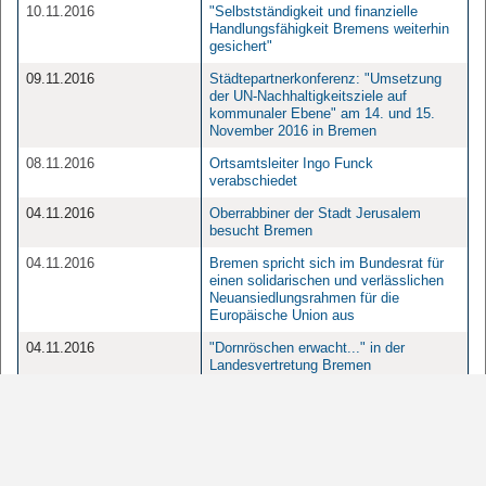
10.11.2016
"Selbstständigkeit und finanzielle
Handlungsfähigkeit Bremens weiterhin
gesichert"
09.11.2016
Städtepartnerkonferenz: "Umsetzung
der UN-Nachhaltigkeitsziele auf
kommunaler Ebene" am 14. und 15.
November 2016 in Bremen
08.11.2016
Ortsamtsleiter Ingo Funck
verabschiedet
04.11.2016
Oberrabbiner der Stadt Jerusalem
besucht Bremen
04.11.2016
Bremen spricht sich im Bundesrat für
einen solidarischen und verlässlichen
Neuansiedlungsrahmen für die
Europäische Union aus
04.11.2016
"Dornröschen erwacht..." in der
Landesvertretung Bremen
03.11.2016
Bürgermeister Carsten Sieling trifft
neuen Vorsitzenden der
Unternehmensverbände im Land
Bremen
02.11.2016
25 Jahre Kommunalverbund