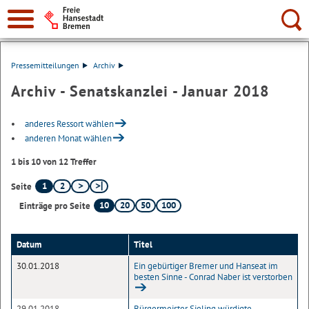
Suche:
Pressemitteilungen
Archiv
Archiv - Senatskanzlei - Januar 2018
anderes Ressort wählen
anderen Monat wählen
1 bis 10 von 12 Treffer
1
2
Seite
10
20
50
100
Einträge pro Seite
Datum
Titel
30.01.2018
Ein gebürtiger Bremer und Hanseat im
besten Sinne - Conrad Naber ist verstorben
29.01.2018
Bürgermeister Sieling würdigte