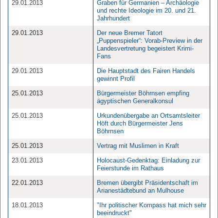
29.01.2013
Graben für Germanien – Archäologie
und rechte Ideologie im 20. und 21.
Jahrhundert
29.01.2013
Der neue Bremer Tatort
„Puppenspieler“: Vorab-Preview in der
Landesvertretung begeistert Krimi-
Fans
29.01.2013
Die Hauptstadt des Fairen Handels
gewinnt Profil
25.01.2013
Bürgermeister Böhrnsen empfing
ägyptischen Generalkonsul
25.01.2013
Urkundenübergabe an Ortsamtsleiter
Höft durch Bürgermeister Jens
Böhrnsen
25.01.2013
Vertrag mit Muslimen in Kraft
23.01.2013
Holocaust-Gedenktag: Einladung zur
Feierstunde im Rathaus
22.01.2013
Bremen übergibt Präsidentschaft im
Arianestädtebund an Mulhouse
18.01.2013
"Ihr politischer Kompass hat mich sehr
beeindruckt"