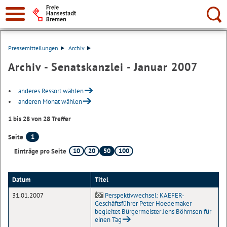
Suche:
Pressemitteilungen
Archiv
Archiv - Senatskanzlei - Januar 2007
anderes Ressort wählen
anderen Monat wählen
1 bis 28 von 28 Treffer
1
Seite
10
20
50
100
Einträge pro Seite
Datum
Titel
31.01.2007
Perspektivwechsel: KAEFER-
Geschäftsführer Peter Hoedemaker
begleitet Bürgermeister Jens Böhrnsen für
einen Tag