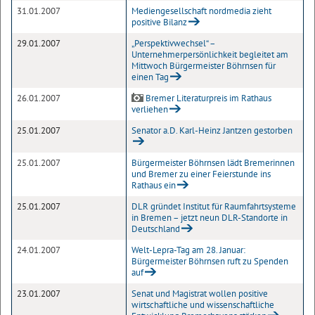
31.01.2007
Mediengesellschaft nordmedia zieht
positive Bilanz
29.01.2007
„Perspektivwechsel“ –
Unternehmerpersönlichkeit begleitet am
Mittwoch Bürgermeister Böhrnsen für
einen Tag
26.01.2007
Bremer Literaturpreis im Rathaus
verliehen
25.01.2007
Senator a.D. Karl-Heinz Jantzen gestorben
25.01.2007
Bürgermeister Böhrnsen lädt Bremerinnen
und Bremer zu einer Feierstunde ins
Rathaus ein
25.01.2007
DLR gründet Institut für Raumfahrtsysteme
in Bremen – jetzt neun DLR-Standorte in
Deutschland
24.01.2007
Welt-Lepra-Tag am 28. Januar:
Bürgermeister Böhrnsen ruft zu Spenden
auf
23.01.2007
Senat und Magistrat wollen positive
wirtschaftliche und wissenschaftliche