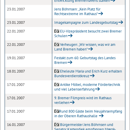
Entwicklung Bremerhavens stärken
23.01.2007
Jens Böhrnsen: „Kein Platz für
Rechtsextreme im Rathaus“
23.01.2007
Imagekampagne zum Landesgeburtstag
22.01.2007
EU-Vizepräsident besucht zwei Bremer
Schulen
22.01.2007
Verheugen: „Wir wissen, was wir am
Land Bremen haben“
19.01.2007
Festakt zum 60. Geburtstag des Landes
Bremen
18.01.2007
Eheleute Maria und Erich Kurz erhalten
Bundesverdienstkreuz
17.01.2007
Antike Möbel, moderne Fördertechnik
und viel Lebenserfahrung
17.01.2007
9. Bremer Filmpreis wird im Rathaus
verliehen
17.01.2007
Rund 800 Gäste beim Neujahrsempfang
in der Oberen Rathaushalle
16.01.2007
Bürgermeister Jens Böhrnsen und
Senator Kastendiek empfangen Mærsk-