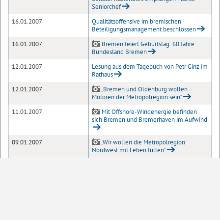
Seniorchef
16.01.2007
Qualitätsoffensive im bremischen
Beteiligungsmanagement beschlossen
16.01.2007
Bremen feiert Geburtstag: 60 Jahre
Bundesland Bremen
12.01.2007
Lesung aus dem Tagebuch von Petr Ginz im
Rathaus
12.01.2007
„Bremen und Oldenburg wollen
Motoren der Metropolregion sein“
11.01.2007
Mit Offshore-Windenergie befinden
sich Bremen und Bremerhaven im Aufwind
09.01.2007
„Wir wollen die Metropolregion
Nordwest mit Leben füllen“
08.01.2007
Kindeswohl hat Vorrang: Jugendhilfesystem
wird verbessert
05.01.2007
Gemäldegalerie an der Güldenkammer
ist wieder komplett
03.01.2007
Sternsinger brachten wieder den Segen
ins Rathaus