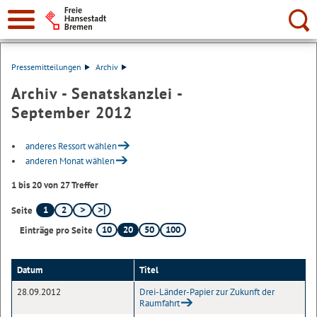
Suche:
Pressemitteilungen
Archiv
Archiv - Senatskanzlei -
September 2012
anderes Ressort wählen
anderen Monat wählen
1 bis 20 von 27 Treffer
1
2
Seite
10
20
50
100
Einträge pro Seite
Datum
Titel
28.09.2012
Drei-Länder-Papier zur Zukunft der
Raumfahrt