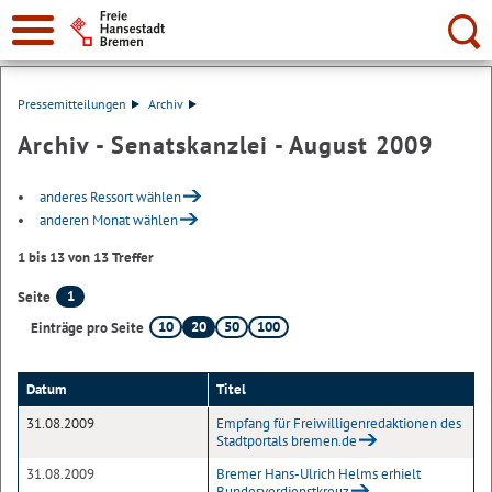
Suche:
Pressemitteilungen
Archiv
Archiv - Senatskanzlei - August 2009
anderes Ressort wählen
anderen Monat wählen
1 bis 13 von 13 Treffer
1
Seite
10
20
50
100
Einträge pro Seite
Datum
Titel
31.08.2009
Empfang für Freiwilligenredaktionen des
Stadtportals bremen.de
31.08.2009
Bremer Hans-Ulrich Helms erhielt
Bundesverdienstkreuz