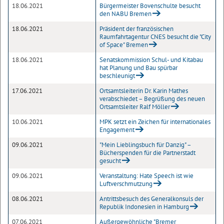
18.06.2021
Bürgermeister Bovenschulte besucht
den NABU Bremen
18.06.2021
Präsident der französischen
Raumfahrtagentur CNES besucht die "City
of Space" Bremen
18.06.2021
Senatskommission Schul- und Kitabau
hat Planung und Bau spürbar
beschleunigt
17.06.2021
Ortsamtsleiterin Dr. Karin Mathes
verabschiedet – Begrüßung des neuen
Ortsamtsleiter Ralf Möller
10.06.2021
MPK setzt ein Zeichen für internationales
Engagement
09.06.2021
"Mein Lieblingsbuch für Danzig" –
Bücherspenden für die Partnerstadt
gesucht
09.06.2021
Veranstaltung: Hate Speech ist wie
Luftverschmutzung
08.06.2021
Antrittsbesuch des Generalkonsuls der
Republik Indonesien in Hamburg
07.06.2021
Außergewöhnliche "Bremer