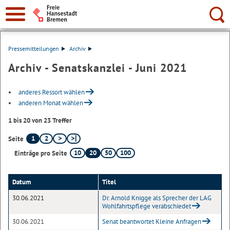
Suche:
Pressemitteilungen
Archiv
Archiv - Senatskanzlei - Juni 2021
anderes Ressort wählen
anderen Monat wählen
1 bis 20 von 23 Treffer
1
2
Seite
10
20
50
100
Einträge pro Seite
Datum
Titel
30.06.2021
Dr. Arnold Knigge als Sprecher der LAG
Wohlfahrtspflege verabschiedet
30.06.2021
Senat beantwortet Kleine Anfragen