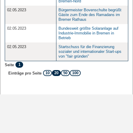
Bremen-Nord
02.05.2023
Bürgermeister Bovenschulte begrüßt
Gäste zum Ende des Ramadans im
Bremer Rathaus
02.05.2023
Bundesweit größte Solaranlage auf
Industrie-Immobilie in Bremen in
Betrieb
02.05.2023
Startschuss für die Finanzierung
sozialer und internationaler Start-ups
von "fair gründen"
1
Seite
10
20
50
100
Einträge pro Seite
Sofern nicht
anders angegeben
, stehen die Inhalte dieser Seite unter