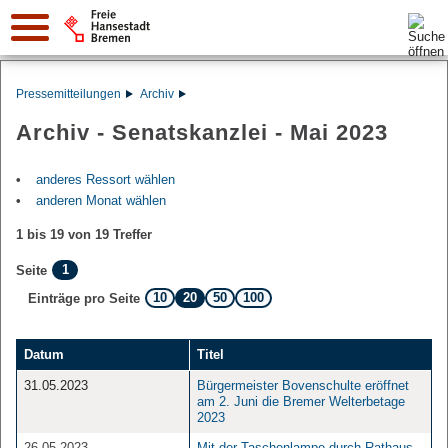
Suche:
Pressemitteilungen
Archiv
Archiv - Senatskanzlei - Mai 2023
anderes Ressort wählen
anderen Monat wählen
1 bis 19 von 19 Treffer
1
Seite
10
20
50
100
Einträge pro Seite
Datum
Titel
31.05.2023
Bürgermeister Bovenschulte eröffnet
am 2. Juni die Bremer Welterbetage
2023
26.05.2023
Mit der Taschenlampe durch Rathaus