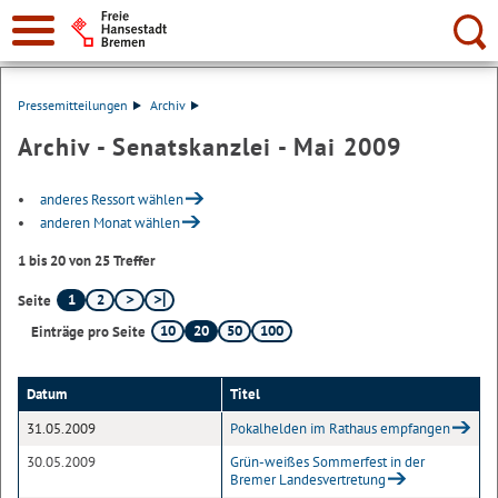
Suche:
Pressemitteilungen
Archiv
Archiv - Senatskanzlei - Mai 2009
anderes Ressort wählen
anderen Monat wählen
1 bis 20 von 25 Treffer
1
2
Seite
10
20
50
100
Einträge pro Seite
Datum
Titel
31.05.2009
Pokalhelden im Rathaus empfangen
30.05.2009
Grün-weißes Sommerfest in der
Bremer Landesvertretung