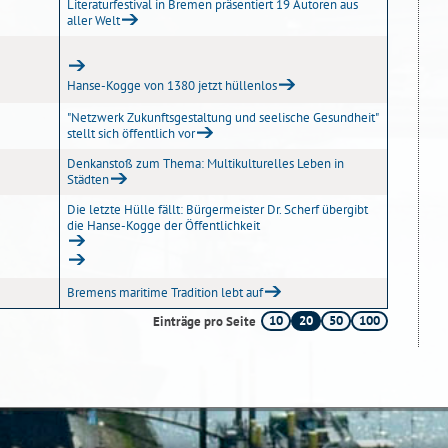
Literaturfestival in Bremen präsentiert 19 Autoren aus
aller Welt
Hanse-Kogge von 1380 jetzt hüllenlos
"Netzwerk Zukunftsgestaltung und seelische Gesundheit"
stellt sich öffentlich vor
Denkanstoß zum Thema: Multikulturelles Leben in
Städten
Die letzte Hülle fällt: Bürgermeister Dr. Scherf übergibt
die Hanse-Kogge der Öffentlichkeit
Bremens maritime Tradition lebt auf
10
20
50
100
Einträge pro Seite