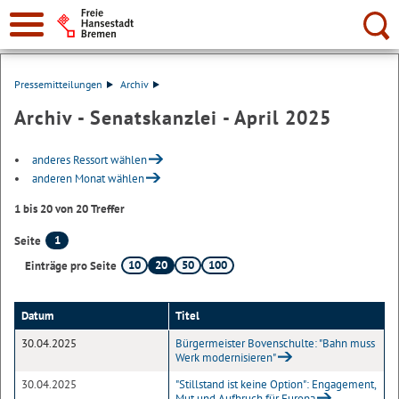
Suche:
Pressemitteilungen
Archiv
Archiv - Senatskanzlei - April 2025
anderes Ressort wählen
anderen Monat wählen
1 bis 20 von 20 Treffer
1
Seite
10
20
50
100
Einträge pro Seite
Datum
Titel
30.04.2025
Bürgermeister Bovenschulte: "Bahn muss
Werk modernisieren"
30.04.2025
"Stillstand ist keine Option": Engagement,
Mut und Aufbruch für Europa