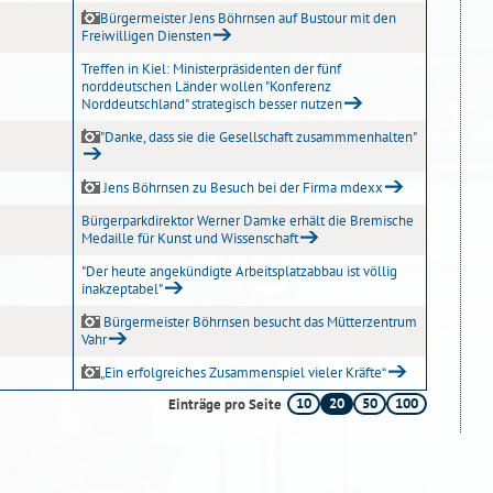
Bürgermeister Jens Böhrnsen auf Bustour mit den
Freiwilligen Diensten
Treffen in Kiel: Ministerpräsidenten der fünf
norddeutschen Länder wollen "Konferenz
Norddeutschland" strategisch besser nutzen
"Danke, dass sie die Gesellschaft zusammmenhalten"
Jens Böhrnsen zu Besuch bei der Firma mdexx
Bürgerparkdirektor Werner Damke erhält die Bremische
Medaille für Kunst und Wissenschaft
"Der heute angekündigte Arbeitsplatzabbau ist völlig
inakzeptabel"
Bürgermeister Böhrnsen besucht das Mütterzentrum
Vahr
„Ein erfolgreiches Zusammenspiel vieler Kräfte“
10
20
50
100
Einträge pro Seite