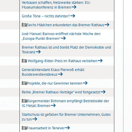
Vertrauen schaffen, Netzwerke stärken: EU-
Museumskonferenz in Bremen
Große Töne – nichts dahinter?
Sechs Mädchen erkundeten das Bremer Rathaus
José Manuel Barroso eröffnet nächste Woche den
„Europa-Punkt-Bremen“
Bremer Rathaus ist und bleibt Platz der Demokratie und
Toleranz
Wolfgang-Ritter-Preis im Rathaus verliehen
Generalintendant Klaus Pierwoß erhält
Bundesverdienstkreuz
Projekte, die nur Gewinner kennen
Reihe „Bremer Rathaus-Vorträge“ wird fortgesetzt
Bürgermeister Böhrnsen empfängt Betriebsräte der
IG Metall Bremen
Startschuss ist gefallen für Bremer Unternehmen, Gutes
zu tun
Frauenarbeit in Tenever