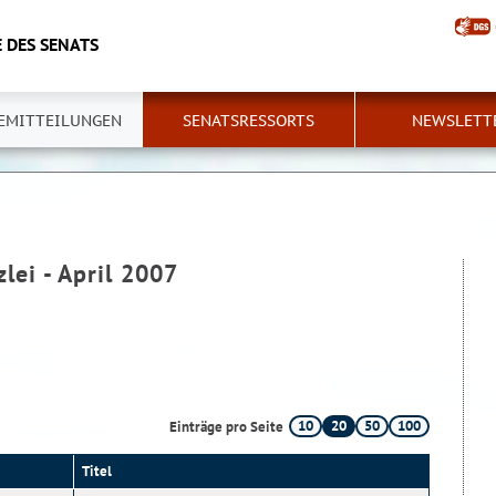
 DES SENATS
EMITTEILUNGEN
SENATSRESSORTS
NEWSLETT
lei - April 2007
10
20
50
100
Einträge pro Seite
Titel