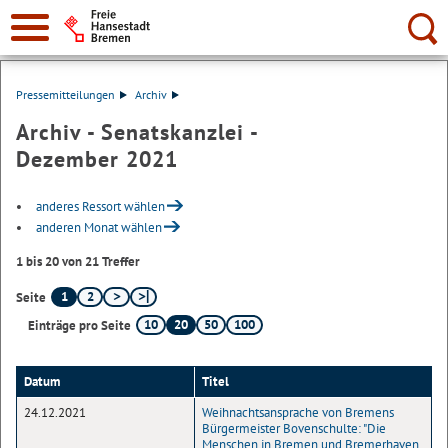
Suche:
Pressemitteilungen
Archiv
Archiv - Senatskanzlei -
Dezember 2021
anderes Ressort wählen
anderen Monat wählen
1 bis 20 von 21 Treffer
1
2
Seite
10
20
50
100
Einträge pro Seite
Datum
Titel
24.12.2021
Weihnachtsansprache von Bremens
Bürgermeister Bovenschulte: "Die
Menschen in Bremen und Bremerhaven