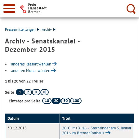
Suche:
Pressemitteilungen
Archiv
Archiv - Senatskanzlei -
Dezember 2015
anderes Ressort wählen
anderen Monat wählen
1 bis 20 von 22 Treffer
1
2
Seite
10
20
50
100
Einträge pro Seite
Datum
Titel
30.12.2015
20*C+M+B+16 – Sternsinger am 5. Januar
2016 im Bremer Rathaus