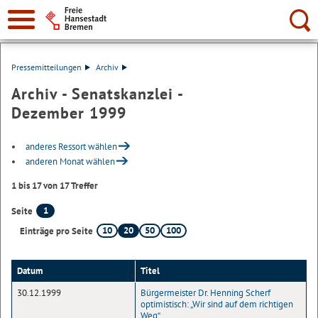
Suche:
Pressemitteilungen
Archiv
Archiv - Senatskanzlei -
Dezember 1999
anderes Ressort wählen
anderen Monat wählen
1 bis 17 von 17 Treffer
1
Seite
10
20
50
100
Einträge pro Seite
Datum
Titel
30.12.1999
Bürgermeister Dr. Henning Scherf
optimistisch: „Wir sind auf dem richtigen
Weg“