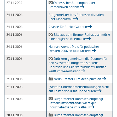
27.11.2006
Chinesischer Autoimport über
Bremerhaven perfekt
24.11.2006
Bürgermeister Jens Böhrnsen diskutiert
über Kinderarmut
24.11.2006
Chance für Bunker Valentin
24.11.2006
Bild aus dem Bremer Rathaus schmückt
eine belgische Briefmarke
24.11.2006
Hannah-Arendt-Preis für politisches
Denken 2006 an Julia Kristeva
23.11.2006
Drückten gemeinsam die Daumen für
den SV Werder: Bürgermeister Jens
Böhrnsen und Ministerpräsident Christian
Wulff im Weserstadion
21.11.2006
Neun Bremer Filmideen prämiert
21.11.2006
„Weitere Unternehmensentlastungen nicht
auf Kosten von Kitas und Schulen“
21.11.2006
Bürgermeister Böhrnsen empfängt
Betriebsratsvorsitzende wichtiger
Industriebetriebe im Rathaus
20.11.2006
Bürgermeister Böhrnsen empfängt