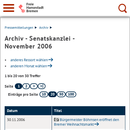
Suche:
Pressemitteilungen
Archiv
Archiv - Senatskanzlei -
November 2006
anderes Ressort wählen
anderen Monat wählen
1 bis 20 von 30 Treffer
1
2
Seite
10
20
50
100
Einträge pro Seite
Datum
Titel
30.11.2006
Bürgermeister Böhrnsen eröffnet den
Bremer Weihnachtsmarkt