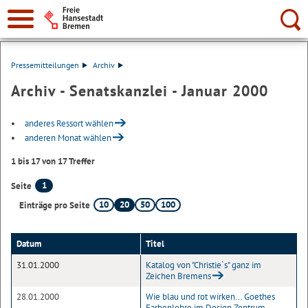
Suche:
Pressemitteilungen
Archiv
Archiv - Senatskanzlei - Januar 2000
anderes Ressort wählen
anderen Monat wählen
1 bis 17 von 17 Treffer
1
Seite
10
20
50
100
Einträge pro Seite
Datum
Titel
31.01.2000
Katalog von "Christie`s" ganz im
Zeichen Bremens
28.01.2000
Wie blau und rot wirken... Goethes
Farbenlehre im Design Zentrum