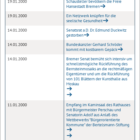
19.01.2000
Schausteller bevölkern die Freie
Hansestadt Bremen
19.01.2000
Ein Netzwerk knüpfen für die
seelische Gesundheit
14.01.2000
Senatsrat a.D. Dr. Edmund Duckwitz
gestorben
14.01.2000
Bundeskanzler Gerhard Schröder
kommt mit kostbarem Gepäck
14.01.2000
Bremer Senat bemüht sich intensiv um
schnellstmögliche Rückführung des
Bernsteinmosaiks an die rechtmäßigen
Eigentümer und um die Rückführung
von 101 Blättern der Kunsthalle aus
Moskau
11.01.2000
Empfang im Kaminsaal des Rathauses
mit Bürgermeister Perschau und
Senatorin Adolf aus Anlaß des
Wettbewerbs "Bürgerorientierte
Kommune" der Bertelsmann-Stiftung