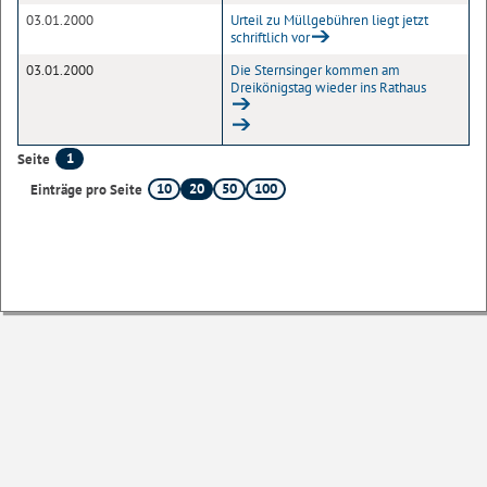
03.01.2000
Urteil zu Müllgebühren liegt jetzt
schriftlich vor
03.01.2000
Die Sternsinger kommen am
Dreikönigstag wieder ins Rathaus
1
Seite
10
20
50
100
Einträge pro Seite
Sofern nicht
anders angegeben
, stehen die Inhalte dieser Seite unter der
Lizenz
Startseite