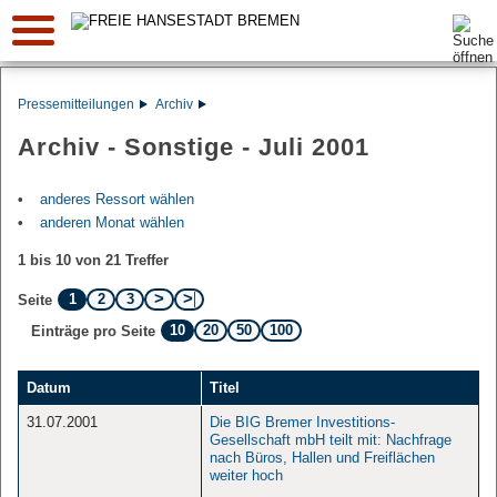
Suche:
Pressemitteilungen
Archiv
Archiv - Sonstige - Juli 2001
anderes Ressort wählen
anderen Monat wählen
1 bis 10 von 21 Treffer
1
2
3
Seite
10
20
50
100
Einträge pro Seite
Datum
Titel
31.07.2001
Die BIG Bremer Investitions-
Gesellschaft mbH teilt mit: Nachfrage
nach Büros, Hallen und Freiflächen
weiter hoch