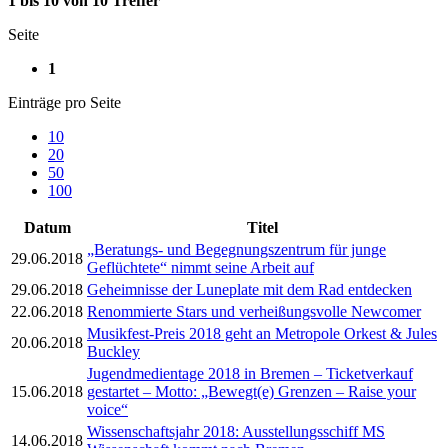
1 bis 10 von 10 Treffer
Seite
1
Einträge pro Seite
10
20
50
100
Datum
Titel
„Beratungs- und Begegnungszentrum für junge
29.06.2018
Geflüchtete“ nimmt seine Arbeit auf
29.06.2018
Geheimnisse der Luneplate mit dem Rad entdecken
22.06.2018
Renommierte Stars und verheißungsvolle Newcomer
Musikfest-Preis 2018 geht an Metropole Orkest & Jules
20.06.2018
Buckley
Jugendmedientage 2018 in Bremen – Ticketverkauf
15.06.2018
gestartet – Motto: „Bewegt(e) Grenzen – Raise your
voice“
Wissenschaftsjahr 2018: Ausstellungsschiff MS
14.06.2018