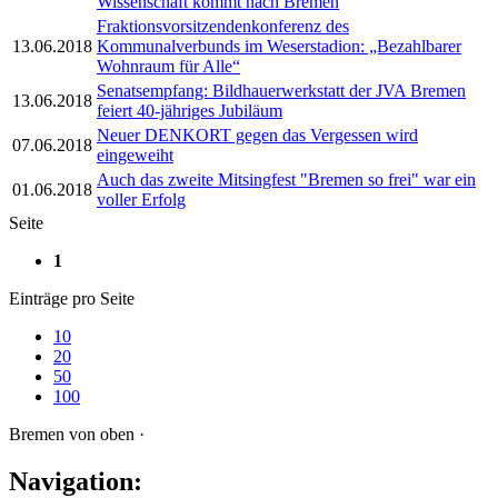
Wissenschaft kommt nach Bremen
Fraktionsvorsitzendenkonferenz des
13.06.2018
Kommunalverbunds im Weserstadion: „Bezahlbarer
Wohnraum für Alle“
Senatsempfang: Bildhauerwerkstatt der JVA Bremen
13.06.2018
feiert 40-jähriges Jubiläum
Neuer DENKORT gegen das Vergessen wird
07.06.2018
eingeweiht
Auch das zweite Mitsingfest "Bremen so frei" war ein
01.06.2018
voller Erfolg
Seite
1
Einträge pro Seite
10
20
50
100
Bremen von oben ·
Navigation: