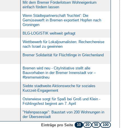
Mit dem Bremer Förderlotsen Wohneigentum
einfach fördern lassen
Wenn Städtepartnerschaft 'fruchtet': Die
Gemüsewerft in Bremen exportiert Hopfen nach
Groningen
BLG-LOGISTIK weltweit gefragt
Wettbewerb für Lokaljournalisten: Recherchereise
nach Israel zu gewinnen
Bremer Solidarität für Flüchtlinge in Griechenland
Bremen wird neu - CityInitiative stellt alle
Bauvorhaben in der Bremer Innenstadt vor –
#bremenwirdneu
Siebte stadtweite Aktionswoche für soziales
Kurzzeit-Engagement
Osterwiese sorgt für Spaß bei Groß und Klein -
Frühlingsfest beginnt am 7. April
"Hafenpassage": Baustart von 200 Wohnungen in
der Überseestadt
10
20
50
100
Einträge pro Seite