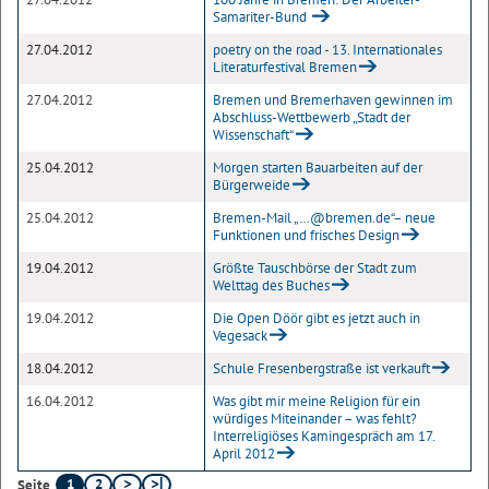
Samariter-Bund
27.04.2012
poetry on the road - 13. Internationales
Literaturfestival Bremen
27.04.2012
Bremen und Bremerhaven gewinnen im
Abschluss-Wettbewerb „Stadt der
Wissenschaft“
25.04.2012
Morgen starten Bauarbeiten auf der
Bürgerweide
25.04.2012
Bremen-Mail „…@bremen.de“– neue
Funktionen und frisches Design
19.04.2012
Größte Tauschbörse der Stadt zum
Welttag des Buches
19.04.2012
Die Open Döör gibt es jetzt auch in
Vegesack
18.04.2012
Schule Fresenbergstraße ist verkauft
16.04.2012
Was gibt mir meine Religion für ein
würdiges Miteinander – was fehlt?
Interreligiöses Kamingespräch am 17.
April 2012
1
2
Seite