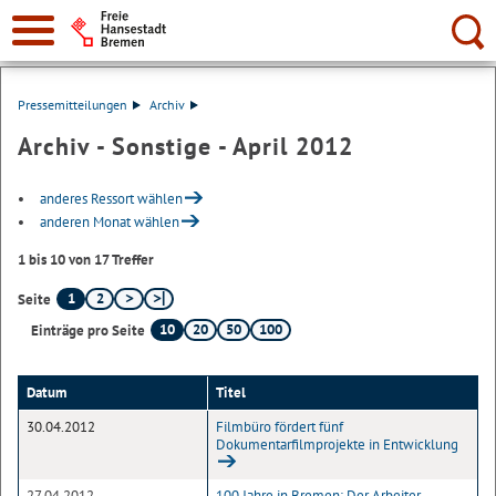
Suche:
Pressemitteilungen
Archiv
Archiv - Sonstige - April 2012
anderes Ressort wählen
anderen Monat wählen
1 bis 10 von 17 Treffer
1
2
Seite
10
20
50
100
Einträge pro Seite
Datum
Titel
30.04.2012
Filmbüro fördert fünf
Dokumentarfilmprojekte in Entwicklung
27.04.2012
100 Jahre in Bremen: Der Arbeiter-