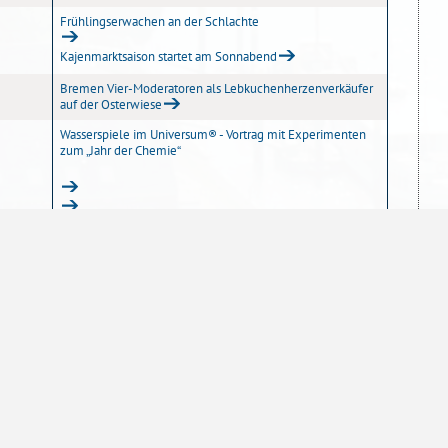
Frühlingserwachen an der Schlachte
Kajenmarktsaison startet am Sonnabend
Bremen Vier-Moderatoren als Lebkuchenherzenverkäufer
auf der Osterwiese
Wasserspiele im Universum® - Vortrag mit Experimenten
zum „Jahr der Chemie“
10
20
50
100
Einträge pro Seite
Sofern nicht
anders angegeben
, stehen die
atenschutzerklärung
Impressum
Inhaltsübersicht