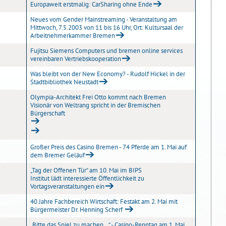
Europaweit erstmalig: CarSharing ohne Ende
Neues vom Gender Mainstreaming - Veranstaltung am
Mittwoch, 7.5.2003 von 11 bis 16 Uhr, Ort: Kultursaal der
Arbeitnehmerkammer Bremen
Fujitsu Siemens Computers und bremen online services
vereinbaren Vertriebskooperation
Was bleibt von der New Economy? - Rudolf Hickel in der
Stadtbibliothek Neustadt
Olympia-Architekt Frei Otto kommt nach Bremen
Visionär von Weltrang spricht in der Bremischen
Bürgerschaft
Großer Preis des Casino Bremen - 74 Pferde am 1. Mai auf
dem Bremer Geläuf
„Tag der Offenen Tür“ am 10. Mai im BIPS
Institut lädt interessierte Öffentlichkeit zu
Vortagsveranstaltungen ein
40 Jahre Fachbereich Wirtschaft: Festakt am 2. Mai mit
Bürgermeister Dr. Henning Scherf
„Bitte das Spiel zu machen...“ - Casino-Renntag am 1. Mai