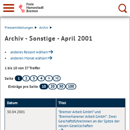
Suche:
Pressemitteilungen
Archiv
Archiv - Sonstige - April 2001
anderes Ressort wählen
anderen Monat wählen
1 bis 10 von 37 Treffer
1
2
3
4
Seite
10
20
50
100
Einträge pro Seite
Datum
Titel
30.04.2001
"Bremer Arbeit GmbH" und
"Bremerhavener Arbeit GmbH": Zwei
Geschäftsführerinnen an der Spitze der
neuen Gesellschaften