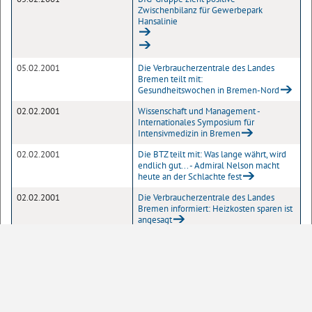
Zwischenbilanz für Gewerbepark
Hansalinie
05.02.2001
Die Verbraucherzentrale des Landes
Bremen teilt mit:
Gesundheitswochen in Bremen-Nord
02.02.2001
Wissenschaft und Management -
Internationales Symposium für
Intensivmedizin in Bremen
02.02.2001
Die BTZ teilt mit: Was lange währt, wird
endlich gut... - Admiral Nelson macht
heute an der Schlachte fest
02.02.2001
Die Verbraucherzentrale des Landes
Bremen informiert: Heizkosten sparen ist
angesagt
02.02.2001
Die Bremische Gleichstellungsstelle
informiert: Ratgeber für Schwangere
erhältlich
1
Seite
10
20
50
100
Einträge pro Seite