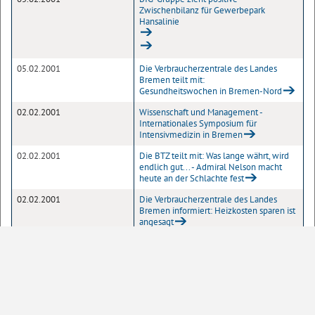
Zwischenbilanz für Gewerbepark
Hansalinie
05.02.2001
Die Verbraucherzentrale des Landes
Bremen teilt mit:
Gesundheitswochen in Bremen-Nord
02.02.2001
Wissenschaft und Management -
Internationales Symposium für
Intensivmedizin in Bremen
02.02.2001
Die BTZ teilt mit: Was lange währt, wird
endlich gut... - Admiral Nelson macht
heute an der Schlachte fest
02.02.2001
Die Verbraucherzentrale des Landes
Bremen informiert: Heizkosten sparen ist
angesagt
02.02.2001
Die Bremische Gleichstellungsstelle
informiert: Ratgeber für Schwangere
erhältlich
1
Seite
10
20
50
100
Einträge pro Seite