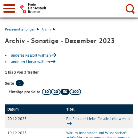
Suche:
Pressemitteilungen
Archiv
Archiv - Sonstige - Dezember 2023
anderes Ressort wählen
anderen Monat wählen
1 bis 3 von 3 Treffer
1
Seite
10
20
50
100
Einträge pro Seite
Datum
Titel
20.12.2023
Ein Fest der Liebe für alle Lebewesen
19.12.2023
Warum Innenstadt und Wissenschaft
zukünftig zusammen gedacht werden