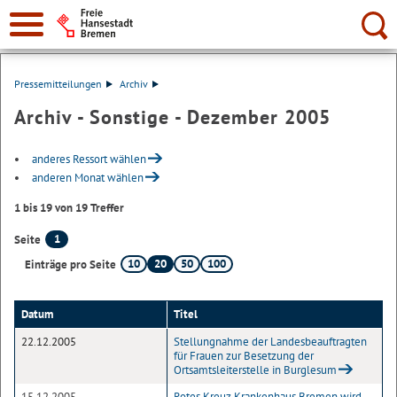
Suche:
Pressemitteilungen
Archiv
Archiv - Sonstige - Dezember 2005
anderes Ressort wählen
anderen Monat wählen
1 bis 19 von 19 Treffer
1
Seite
10
20
50
100
Einträge pro Seite
Datum
Titel
22.12.2005
Stellungnahme der Landesbeauftragten
für Frauen zur Besetzung der
Ortsamtsleiterstelle in Burglesum
15.12.2005
Rotes Kreuz Krankenhaus Bremen wird