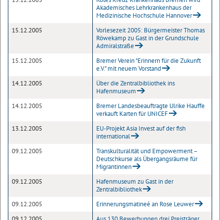
Akademisches Lehrkrankenhaus der
Medizinische Hochschule Hannover
15.12.2005
Vorlesezeit 2005: Bürgermeister Thomas
Röwekamp zu Gast in der Grundschule
Admiralstraße
15.12.2005
Bremer Verein "Erinnern für die Zukunft
e.V." mit neuem Vorstand
14.12.2005
Über die Zentralbibliothek ins
Hafenmuseum
14.12.2005
Bremer Landesbeauftragte Ulrike Hauffe
verkauft Karten für UNICEF
13.12.2005
EU-Projekt Asia Invest auf der fish
international
09.12.2005
Transkulturalität und Empowerment –
Deutschkurse als Übergangsräume für
Migrantinnen
09.12.2005
Hafenmuseum zu Gast in der
Zentralbibliothek
09.12.2005
Erinnerungsmatineé an Rose Leuwer
09.12.2005
Aus 130 Bewerbungen drei Preisträger