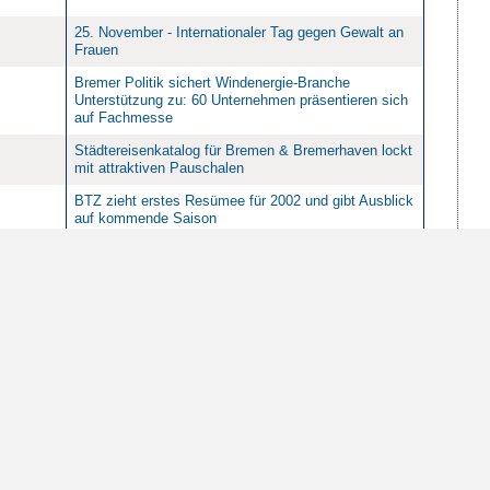
25. November - Internationaler Tag gegen Gewalt an
Frauen
Bremer Politik sichert Windenergie-Branche
Unterstützung zu: 60 Unternehmen präsentieren sich
auf Fachmesse
Städtereisenkatalog für Bremen & Bremerhaven lockt
mit attraktiven Pauschalen
BTZ zieht erstes Resümee für 2002 und gibt Ausblick
auf kommende Saison
Finanztest Spezial: Die Riester-Tests
Wittheits-Vortrag über erotische Motive
Qualitätssicherung in Bremen jetzt flächendeckend:
Hiesige Kliniken stellen sich dem Vergleich auf
Landes- und Bundesebene
Meeresforschung als Ausbildung: Internationale Max
Planck Research School of Marine Microbiology in
Bremen eröffnet