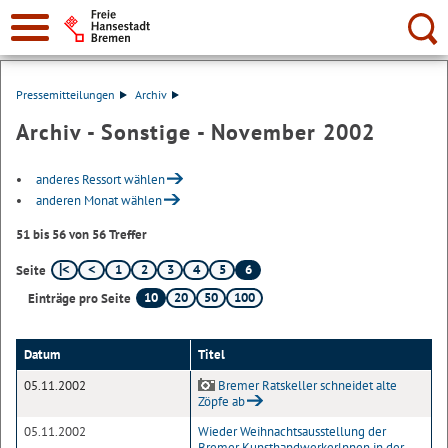
Suche:
Pressemitteilungen
Archiv
Archiv - Sonstige - November 2002
anderes Ressort wählen
anderen Monat wählen
51 bis 56 von 56 Treffer
1
2
3
4
5
6
Seite
10
20
50
100
Einträge pro Seite
Datum
Titel
05.11.2002
Bremer Ratskeller schneidet alte
Zöpfe ab
05.11.2002
Wieder Weihnachtsausstellung der
Bremer Kunsthandwerkerlnnen in der