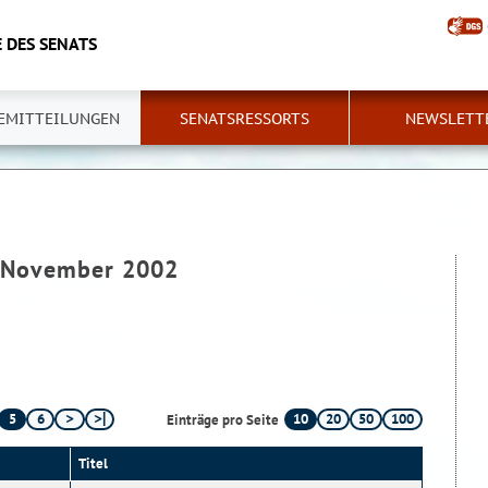
 DES SENATS
EMITTEILUNGEN
SENATSRESSORTS
NEWSLETT
 - November 2002
5
6
10
20
50
100
Einträge pro Seite
Titel