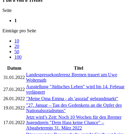
1 bis 8 von 8 Treffer
Seite
1
Einträge pro Seite
10
20
50
100
Datum
Titel
Landespressekonferenz Bremen trauert um Uwe
31.01.2022
Woltemath
Ausstellung "Jüdisches Leben" wird bis 14. Februar
27.01.2022
verlängert
26.01.2022
"Meine Oma Emma - als 'asozial' gebrandmarkt"
"27. Januar – Tag des Gedenkens an die Opfer des
19.01.2022
Nationalsozialismus"
Jetzt wird’s Zeit: Noch 10 Wochen für den Bremer
17.01.2022
Jugendpreis "Dem Hass keine Chance" –
Abgabetermin 31. März 2022