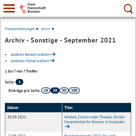
Suche:
Pressemitteilungen
Archiv
Archiv - Sonstige - September 2021
anderes Ressort wählen
anderen Monat wählen
1 bis 7 von 7 Treffer
1
Seite
10
20
50
100
Einträge pro Seite
Datum
Titel
30.09.2021
Wildnis, Comics oder Theater: Bunter
Ferienherbst für Bremer Schulkinder
27.09.2021
Bundestagswahl 2021 im Land