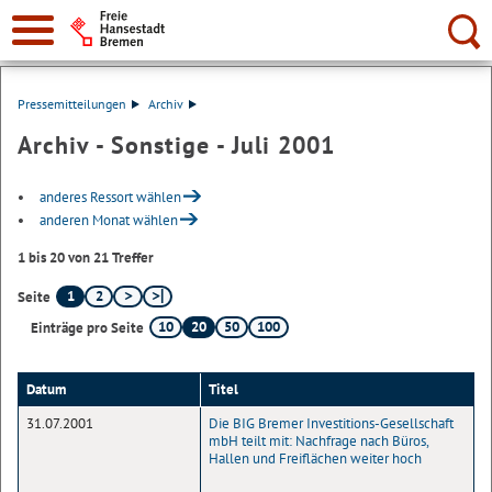
Suche:
Pressemitteilungen
Archiv
Archiv - Sonstige - Juli 2001
anderes Ressort wählen
anderen Monat wählen
1 bis 20 von 21 Treffer
1
2
Seite
10
20
50
100
Einträge pro Seite
Datum
Titel
31.07.2001
Die BIG Bremer Investitions-Gesellschaft
mbH teilt mit: Nachfrage nach Büros,
Hallen und Freiflächen weiter hoch