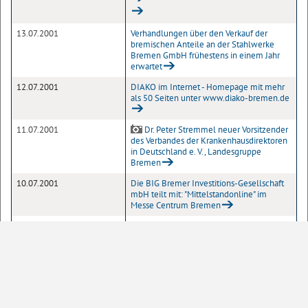
13.07.2001
Verhandlungen über den Verkauf der
bremischen Anteile an der Stahlwerke
Bremen GmbH frühestens in einem Jahr
erwartet
12.07.2001
DIAKO im Internet - Homepage mit mehr
als 50 Seiten unter www.diako-bremen.de
11.07.2001
Dr. Peter Stremmel neuer Vorsitzender
des Verbandes der Krankenhausdirektoren
in Deutschland e. V., Landesgruppe
Bremen
10.07.2001
Die BIG Bremer Investitions-Gesellschaft
mbH teilt mit: "Mittelstandonline" im
Messe Centrum Bremen
06.07.2001
Bremer Innovations-Agentur GmbH hilft
Unternehmen bei der Teilnahme am
"Gründerwettbewerb Multimedia 2001"
06.07.2001
Die BIG Bremer Investitions-Gesellschaft
mbH teilt mit: Indisch-amerikanischer IT-
Dienstleister Systel eröffnet
Deutschlandvertretung im World Trade