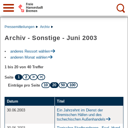
Suche:
Pressemitteilungen
Archiv
Archiv - Sonstige - Juni 2003
anderes Ressort wählen
anderen Monat wählen
1 bis 20 von 40 Treffer
1
2
Seite
10
20
50
100
Einträge pro Seite
Datum
Titel
30.06.2003
Ein Jahrzehnt im Dienst der
Bremischen Häfen und des
tschechischen Außenhandels
30.06.2003
Tierischer Stadtrundgang - Esel, Hund,