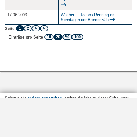
17.06.2003
Walther J. Jacobs-Renntag am
Sonntag in der Bremer Vahr
1
2
Seite
10
20
50
100
Einträge pro Seite
Sofern nicht
anders angegeben
, stehen die Inhalte dieser Seite unter
der Lizenz
Startseite
Kontakt