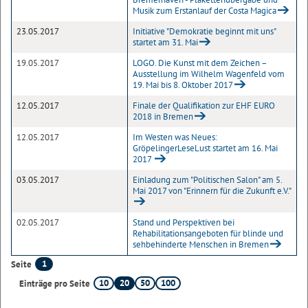
Musik zum Erstanlauf der Costa Magica
23.05.2017
Initiative "Demokratie beginnt mit uns"
startet am 31. Mai
19.05.2017
LOGO. Die Kunst mit dem Zeichen –
Ausstellung im Wilhelm Wagenfeld vom
19. Mai bis 8. Oktober 2017
12.05.2017
Finale der Qualifikation zur EHF EURO
2018 in Bremen
12.05.2017
Im Westen was Neues:
GröpelingerLeseLust startet am 16. Mai
2017
03.05.2017
Einladung zum "Politischen Salon" am 5.
Mai 2017 von "Erinnern für die Zukunft e.V."
02.05.2017
Stand und Perspektiven bei
Rehabilitationsangeboten für blinde und
sehbehinderte Menschen in Bremen
1
Seite
10
20
50
100
Einträge pro Seite