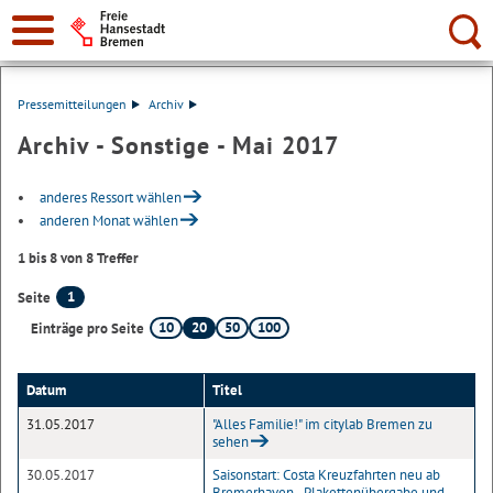
Suche:
Pressemitteilungen
Archiv
Archiv - Sonstige - Mai 2017
anderes Ressort wählen
anderen Monat wählen
1 bis 8 von 8 Treffer
1
Seite
10
20
50
100
Einträge pro Seite
Datum
Titel
31.05.2017
"Alles Familie!" im citylab Bremen zu
sehen
30.05.2017
Saisonstart: Costa Kreuzfahrten neu ab
Bremerhaven - Plakettenübergabe und