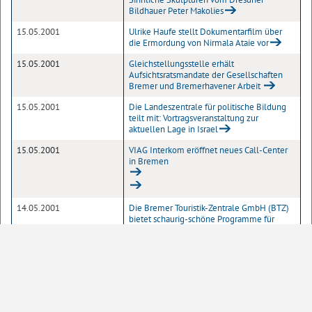
Bildhauer Peter Makolies
15.05.2001
Ulrike Haufe stellt Dokumentarfilm über
die Ermordung von Nirmala Ataie vor
15.05.2001
Gleichstellungsstelle erhält
Aufsichtsratsmandate der Gesellschaften
Bremer und Bremerhavener Arbeit
15.05.2001
Die Landeszentrale für politische Bildung
teilt mit: Vortragsveranstaltung zur
aktuellen Lage in Israel
15.05.2001
VIAG Interkom eröffnet neues Call-Center
in Bremen
14.05.2001
Die Bremer Touristik-Zentrale GmbH (BTZ)
bietet schaurig-schöne Programme für
Gruppenreisende
1
2
Seite
10
20
50
100
Einträge pro Seite