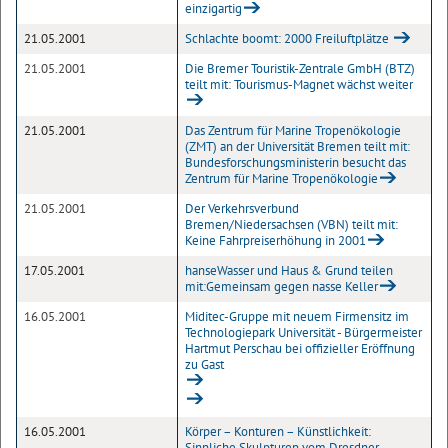
einzigartig
21.05.2001
Schlachte boomt: 2000 Freiluftplätze
21.05.2001
Die Bremer Touristik-Zentrale GmbH (BTZ)
teilt mit: Tourismus-Magnet wächst weiter
21.05.2001
Das Zentrum für Marine Tropenökologie
(ZMT) an der Universität Bremen teilt mit:
Bundesforschungsministerin besucht das
Zentrum für Marine Tropenökologie
21.05.2001
Der Verkehrsverbund
Bremen/Niedersachsen (VBN) teilt mit:
Keine Fahrpreiserhöhung in 2001
17.05.2001
hanseWasser und Haus & Grund teilen
mit:Gemeinsam gegen nasse Keller
16.05.2001
Miditec-Gruppe mit neuem Firmensitz im
Technologiepark Universität - Bürgermeister
Hartmut Perschau bei offizieller Eröffnung
zu Gast
16.05.2001
Körper – Konturen – Künstlichkeit:
Sinnliche Skulpturen vom Dresdner