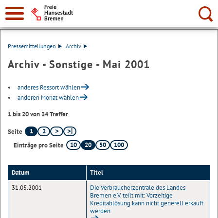
Suche:
Pressemitteilungen
Archiv
Archiv - Sonstige - Mai 2001
anderes Ressort wählen
anderen Monat wählen
1 bis 20 von 34 Treffer
1
2
Seite
10
20
50
100
Einträge pro Seite
Datum
Titel
31.05.2001
Die Verbraucherzentrale des Landes
Bremen e.V. teilt mit: Vorzeitige
Kreditablösung kann nicht generell erkauft
werden