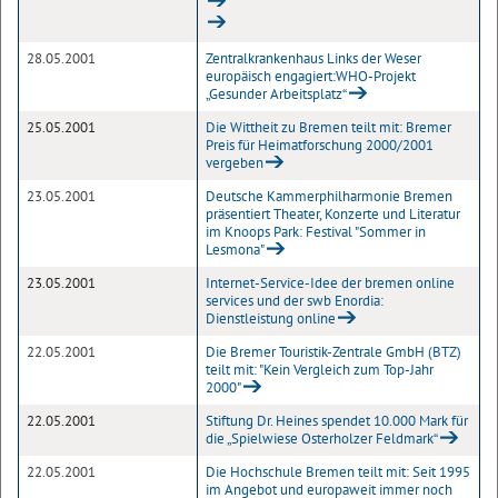
28.05.2001
Zentralkrankenhaus Links der Weser
europäisch engagiert:WHO-Projekt
„Gesunder Arbeitsplatz“
25.05.2001
Die Wittheit zu Bremen teilt mit: Bremer
Preis für Heimatforschung 2000/2001
vergeben
23.05.2001
Deutsche Kammerphilharmonie Bremen
präsentiert Theater, Konzerte und Literatur
im Knoops Park: Festival "Sommer in
Lesmona"
23.05.2001
Internet-Service-Idee der bremen online
services und der swb Enordia:
Dienstleistung online
22.05.2001
Die Bremer Touristik-Zentrale GmbH (BTZ)
teilt mit: "Kein Vergleich zum Top-Jahr
2000"
22.05.2001
Stiftung Dr. Heines spendet 10.000 Mark für
die „Spielwiese Osterholzer Feldmark“
22.05.2001
Die Hochschule Bremen teilt mit: Seit 1995
im Angebot und europaweit immer noch