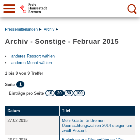
Suche:
Pressemitteilungen
Archiv
Archiv - Sonstige - Februar 2015
anderes Ressort wählen
anderen Monat wählen
1 bis 9 von 9 Treffer
1
Seite
10
20
50
100
Einträge pro Seite
Datum
Titel
27.02.2015
Mehr Gäste für Bremen:
Übernachtungszahlen 2014 steigen um
zwölf Prozent
26.02.2015
Einladung zur Filmvorführung "Die