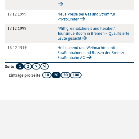
17.12.1999
Neue Preise bei Gas und Strom für
Privatkunden
17.12.1999
"Pfiffig, einsatzbereit und flexibel"
Tourismus-Boom in Bremen – Qualifizierte
Leute gesucht
16.12.1999
Heiligabend und Weihnachten mit
Straßenbahnen und Bussen der Bremer
Straßenbahn AG
1
2
Seite
10
20
50
100
Einträge pro Seite
Sofern nicht
anders angegeben
, stehen die Inhalte dieser Seite unter der