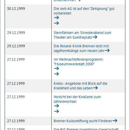
30.12.1999
Die swb AG ist auf den "Zeitsprung" gut
vorbereitet
29.12.1999
Sternfahrten am Silvesterabend zum
Theater am Goetheplatz
29.12.1999
Die Roland-Klinik Bremen teilt mit:
Jagdhornklänge zum neuen Jahr
27.12.1999
Im Weihnachtsferienprogramm:
"Museumswerkstatt 2000"
27.12.1999
Krebs - Angebote mit Blick auf die
Krankheit und das Leben
27.12.1999
Vorsicht bei der Knallerei zum
Jahreswechsel
27.12.1999
Bremer Kulturstiftung sucht Förderer
27.12.1999
Die BIG Bremer Investitions-Gesellschaft