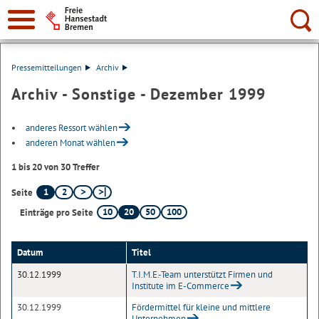
Suche:
Pressemitteilungen
Archiv
Archiv - Sonstige - Dezember 1999
anderes Ressort wählen
anderen Monat wählen
1 bis 20 von 30 Treffer
1
2
Seite
10
20
50
100
Einträge pro Seite
Datum
Titel
30.12.1999
T.I.M.E.-Team unterstützt Firmen und
Institute im E-Commerce
30.12.1999
Fördermittel für kleine und mittlere
Unternehmen