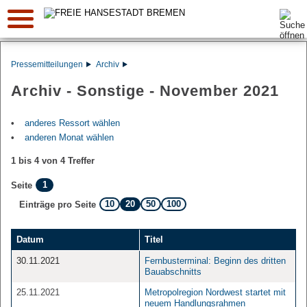
Suche:
Pressemitteilungen
Archiv
Archiv - Sonstige - November 2021
anderes Ressort wählen
anderen Monat wählen
1 bis 4 von 4 Treffer
1
Seite
10
20
50
100
Einträge pro Seite
Datum
Titel
30.11.2021
Fernbusterminal: Beginn des dritten
Bauabschnitts
25.11.2021
Metropolregion Nordwest startet mit
neuem Handlungsrahmen