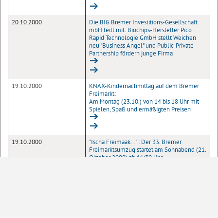
20.10.2000
Die BIG Bremer Investitions-Gesellschaft
mbH teilt mit: Biochips-Hersteller Pico
Rapid Technologie GmbH stellt Weichen
neu "Business Angel" und Public-Private-
Partnership fördern junge Firma
19.10.2000
KNAX-Kindernachmittag auf dem Bremer
Freimarkt:
Am Montag (23.10.) von 14 bis 18 Uhr mit
Spielen, Spaß und ermäßigten Preisen
19.10.2000
"Ischa Freimaak..." : Der 33. Bremer
Freimarktsumzug startet am Sonnabend (21.
Oktober 2000) ab 11:30 Uhr
17.10.2000
Die BIG Bremer Investitions-Gesellschaft
mbH teilt mit:
Workshop "Trends in Regional Innovation
Support" in Bremen