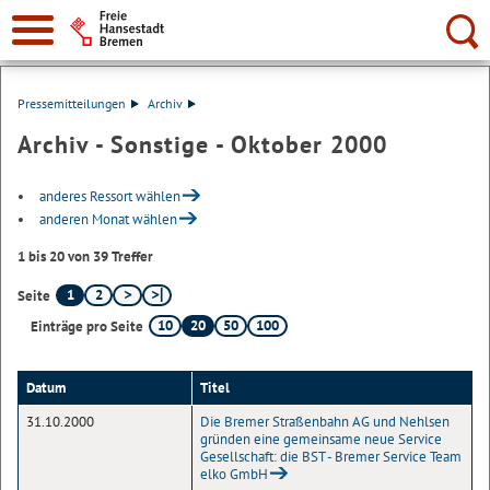
Suche:
Pressemitteilungen
Archiv
Archiv - Sonstige - Oktober 2000
anderes Ressort wählen
anderen Monat wählen
1 bis 20 von 39 Treffer
1
2
Seite
10
20
50
100
Einträge pro Seite
Datum
Titel
31.10.2000
Die Bremer Straßenbahn AG und Nehlsen
gründen eine gemeinsame neue Service
Gesellschaft: die BST - Bremer Service Team
elko GmbH