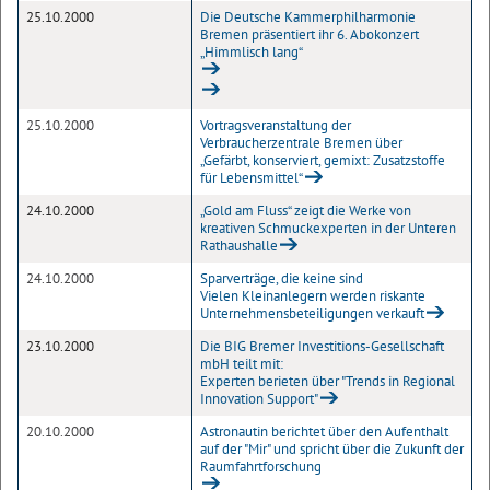
25.10.2000
Die Deutsche Kammerphilharmonie
Bremen präsentiert ihr 6. Abokonzert
„Himmlisch lang“
25.10.2000
Vortragsveranstaltung der
Verbraucherzentrale Bremen über
„Gefärbt, konserviert, gemixt: Zusatzstoffe
für Lebensmittel“
24.10.2000
„Gold am Fluss“ zeigt die Werke von
kreativen Schmuckexperten in der Unteren
Rathaushalle
24.10.2000
Sparverträge, die keine sind
Vielen Kleinanlegern werden riskante
Unternehmensbeteiligungen verkauft
23.10.2000
Die BIG Bremer Investitions-Gesellschaft
mbH teilt mit:
Experten berieten über "Trends in Regional
Innovation Support"
20.10.2000
Astronautin berichtet über den Aufenthalt
auf der "Mir" und spricht über die Zukunft der
Raumfahrtforschung