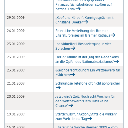
Finanzaufsichtsbehörden stoßen auf
heftige Kritik
29.01.2009
„Kopf und Körper“: Kunstgespräch mit
Christiane Doeker
26.01.2009
Feierliche Verleihung des Bremer
Literaturpreises im Bremer Rathaus
23.01.2009
Individueller Hörspaziergang in vier
Sprachen
23.01.2009
Der 27. Januar ist der „Tag des Gedenkens
an die Opfer des Nationalsozialismus“
23.01.2009
Gleichberechtigung?! Ein Wettbewerb für
Mädchen
21.01.2009
Schnurlose Telefone oft nicht abhörsicher
20.01.2009
Jetzt wird’s Zeit: Noch acht Wochen für
den Wettbewerb "Dem Hass keine
Chance"
19.01.2009
Startschuss für Aktion „Stifte die wirken“
zum Welt-Lepra-Tag
15.01.2009
Literarische Woche Bremen 2009 – vom