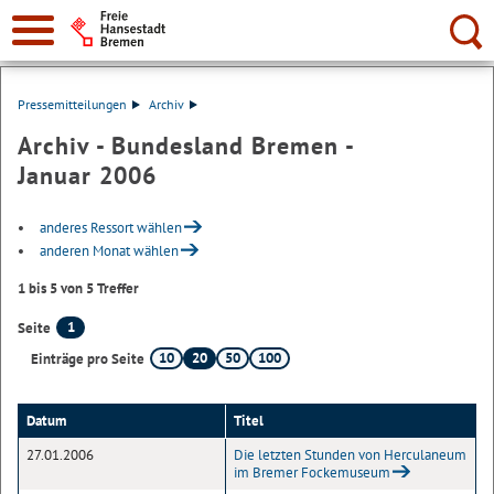
Suche:
Pressemitteilungen
Archiv
Archiv - Bundesland Bremen -
Januar 2006
anderes Ressort wählen
anderen Monat wählen
1 bis 5 von 5 Treffer
1
Seite
10
20
50
100
Einträge pro Seite
Datum
Titel
27.01.2006
Die letzten Stunden von Herculaneum
im Bremer Fockemuseum