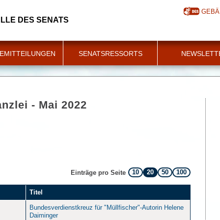
GEBÄ
LLE DES SENATS
EMITTEILUNGEN
SENATSRESSORTS
NEWSLETT
nzlei - Mai 2022
10
20
50
100
Einträge pro Seite
Titel
Bundesverdienstkreuz für "Müllfischer"-Autorin Helene
Daiminger