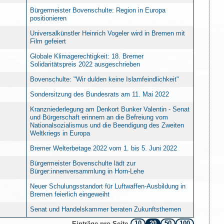
Bürgermeister Bovenschulte: Region in Europa
positionieren
Universalkünstler Heinrich Vogeler wird in Bremen mit
Film gefeiert
Globale Klimagerechtigkeit: 18. Bremer
Solidaritätspreis 2022 ausgeschrieben
Bovenschulte: "Wir dulden keine Islamfeindlichkeit"
Sondersitzung des Bundesrats am 11. Mai 2022
Kranzniederlegung am Denkort Bunker Valentin - Senat
und Bürgerschaft erinnern an die Befreiung vom
Nationalsozialismus und die Beendigung des Zweiten
Weltkriegs in Europa
Bremer Welterbetage 2022 vom 1. bis 5. Juni 2022
Bürgermeister Bovenschulte lädt zur
Bürger:innenversammlung in Horn-Lehe
Neuer Schulungsstandort für Luftwaffen-Ausbildung in
Bremen feierlich eingeweiht
Senat und Handelskammer beraten Zukunftsthemen
10
20
50
100
Einträge pro Seite