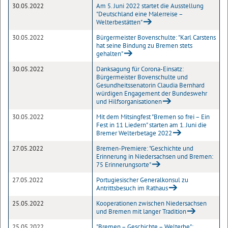
30.05.2022
Am 5. Juni 2022 startet die Ausstellung
"Deutschland eine Malerreise –
Welterbestätten"
30.05.2022
Bürgermeister Bovenschulte: "Karl Carstens
hat seine Bindung zu Bremen stets
gehalten"
30.05.2022
Danksagung für Corona-Einsatz:
Bürgermeister Bovenschulte und
Gesundheitssenatorin Claudia Bernhard
würdigen Engagement der Bundeswehr
und Hilfsorganisationen
30.05.2022
Mit dem Mitsingfest "Bremen so frei – Ein
Fest in 11 Liedern" starten am 1. Juni die
Bremer Welterbetage 2022
27.05.2022
Bremen-Premiere: "Geschichte und
Erinnerung in Niedersachsen und Bremen:
75 Erinnerungsorte"
27.05.2022
Portugiesischer Generalkonsul zu
Antrittsbesuch im Rathaus
25.05.2022
Kooperationen zwischen Niedersachsen
und Bremen mit langer Tradition
25.05.2022
"Bremen – Geschichte – Welterbe":