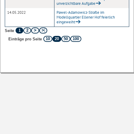
unverzichtbare Aufgabe
14.05.2022
Pawel-Adamowicz-Straße im
Modellquartier Ellener Hof feierlich
eingeweiht
1
2
Seite
10
20
50
100
Einträge pro Seite
Sofern nicht
, stehen die Inhalte dieser Seite unter der
anders angegeben
Lizenz
Startseite
Kontakt