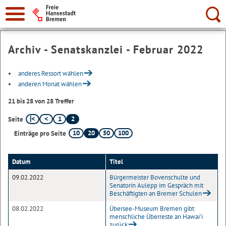
Suche:
Archiv - Senatskanzlei - Februar 2022
anderes Ressort wählen
anderen Monat wählen
21 bis 28 von 28 Treffer
1
2
Seite
10
20
50
100
Einträge pro Seite
Datum
Titel
09.02.2022
Bürgermeister Bovenschulte und
Senatorin Aulepp im Gespräch mit
Beschäftigten an Bremer Schulen
08.02.2022
Übersee-Museum Bremen gibt
menschliche Überreste an Hawai'i
zurück