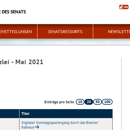
 DES SENATS
EMITTEILUNGEN
SENATSRESSORTS
NEWSLETT
zlei - Mai 2021
10
20
50
100
Einträge pro Seite
Titel
Digitaler Sonntagsspaziergang durch das Bremer
Rathaus