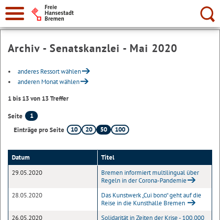
Suche:
Archiv - Senatskanzlei - Mai 2020
anderes Ressort wählen
anderen Monat wählen
1 bis 13 von 13 Treffer
1
Seite
10
20
50
100
Einträge pro Seite
Datum
Titel
29.05.2020
Bremen informiert multilingual über
Regeln in der Corona-Pandemie
28.05.2020
Das Kunstwerk „Cui bono“ geht auf die
Reise in die Kunsthalle Bremen
26.05.2020
Solidarität in Zeiten der Krise - 100.000